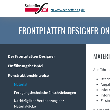
zu www.schaeffer-ag.de
FRONTPLATTEN DESIGNER
ON
MATERI
Der Frontplatten Designer
Einführungsbeispiel
Ausführli
Konstruktionshinweise
Besch
Angab
Material
Infor
Fertigungstechnische Einschränkungen
Infor
Es si
Nachträgliche Veränderung der
Materialdicke
Weiter In