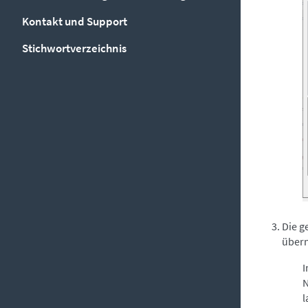
Kontakt und Support
Stichwortverzeichnis
Die g
über
I
N
l