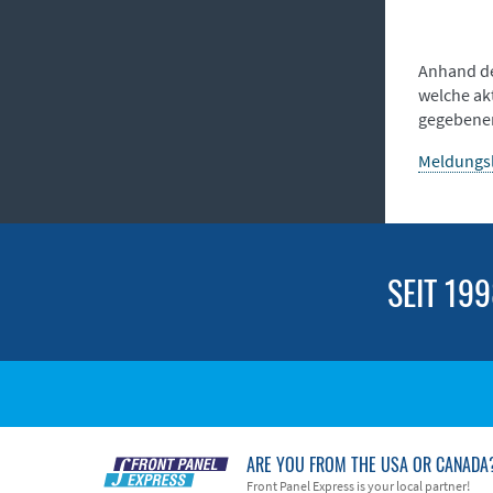
Anhand de
welche ak
gegebenen
Meldungsl
SEIT 19
ARE YOU FROM THE USA OR CANADA
Front Panel Express is your local partner!