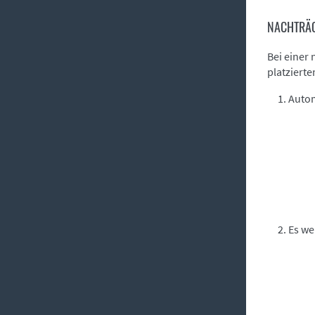
NACHTRÄG
Bei einer
platzierte
Autom
Es we