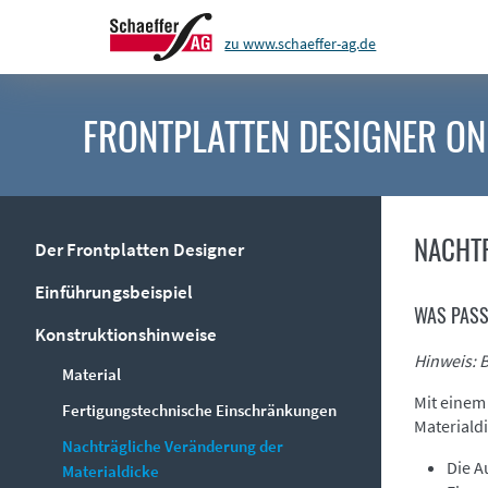
zu www.schaeffer-ag.de
FRONTPLATTEN DESIGNER
ON
NACHTR
Der Frontplatten Designer
Einführungsbeispiel
WAS PASS
Konstruktionshinweise
Hinweis: 
Material
Mit einem
Fertigungstechnische Einschränkungen
Materiald
Nachträgliche Veränderung der
Die A
Materialdicke