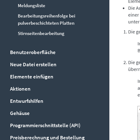
Eleme
Meldungsliste
Die A
einer
Bearbeitungsreihenfolge bei
unter
pulverbeschichteten Platten
Die 
Stirnseitenbearbeitung
I
Benutzeroberfläche
Die g
Neue Datei erstellen
über
Elemente einfügen
I
a
Aktionen
e
Entwurfshilfen
Gehäuse
Programmierschnittstelle (API)
Preisberechnung und Bestellung