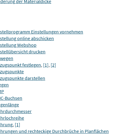
derung der Materialdicke
stellprogramm Einstellungen vornehmen
stellung online abschicken
stellung Webshop
stellübersicht drucken
ewegen
zugspunkt festlegen
,
[1]
,
[2]
zugspunkte
zugspunkte darstellen
egen
MP
C-Buchsen
genlänge
hrdurchmesser
hrlochreihe
hrung
,
[1]
hrungen und rechteckige Durchbrüche in Planflächen