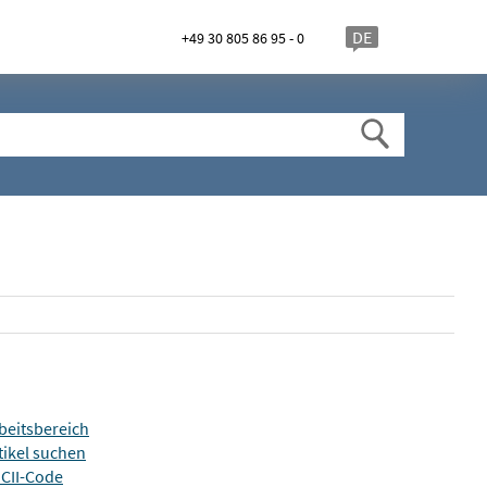
DE
+49 30 805 86 95 - 0
beitsbereich
tikel suchen
CII-Code