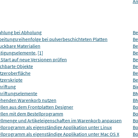
Än
ahlung bei Abholung
Be
eitungsreihenfolge bei pulverbeschichteten Platten
Be
uckbare Materialien
Be
stigungselemente
,
[1]
Be
Start auf neue Versionen prüfen
B
chbarte Objekte
Be
tzeroberfläche
Be
tzerskripte
Be
hriftung
Bi
hriftungselemente
B
ehenden Warenkorb nutzen
BN
llen aus dem Frontplatten Designer
Bo
ellen mit dem Bestellprogramm
Bo
ellmenge und Artikeleigenschaften im Warenkorb anpassen
Bo
llprogramm als eigenständige Applikation unter Linux
Bo
ellprogramm als eigenständige Applikation unter Mac OS X
Bo