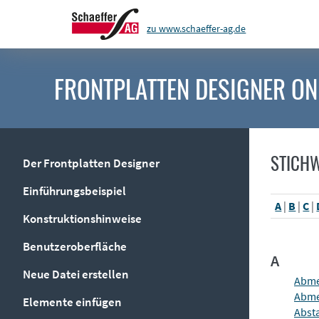
zu www.schaeffer-ag.de
FRONTPLATTEN DESIGNER
ON
STICH
Der Frontplatten Designer
Einführungsbeispiel
A
|
B
|
C
|
Konstruktionshinweise
Benutzeroberfläche
A
Neue Datei erstellen
Abme
Abme
Elemente einfügen
Abst