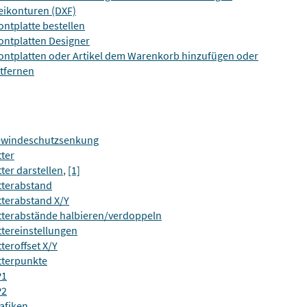
eikonturen (DXF)
ontplatte bestellen
ontplatten Designer
ontplatten oder Artikel dem Warenkorb hinzufügen oder
tfernen
windeschutzsenkung
tter
tter darstellen
,
[1]
tterabstand
tterabstand X/Y
tterabstände halbieren/verdoppeln
ttereinstellungen
tteroffset X/Y
tterpunkte
P1
P2
afiken