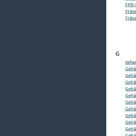
FPD-
Fräs
Fräs
G
gefa
Gehä
Gehä
Gehä
Gehä
Gehä
Gehä
Gehä
Gehäu
Gehä
Gehä
Gehä