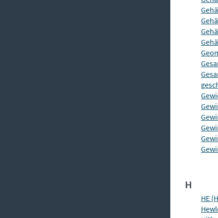
Gehä
Gehä
Gehä
Gehä
Geom
Gesa
Gesa
gesc
Gewic
Gewi
Gewi
Gewi
Gewi
Gewi
H
HE (
Hewl