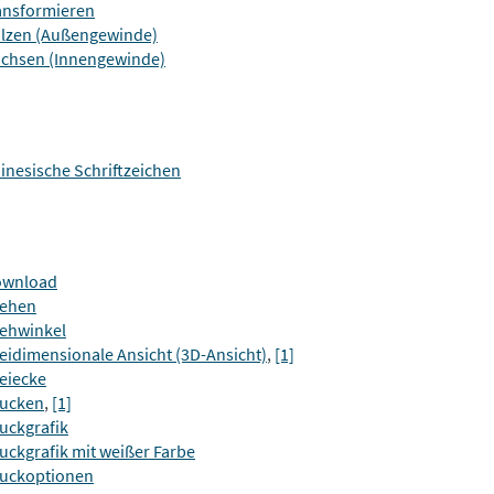
ansformieren
lzen (Außengewinde)
chsen (Innengewinde)
inesische Schriftzeichen
ownload
ehen
ehwinkel
eidimensionale Ansicht (3D-Ansicht)
,
[1]
eiecke
ucken
,
[1]
uckgrafik
uckgrafik mit weißer Farbe
uckoptionen