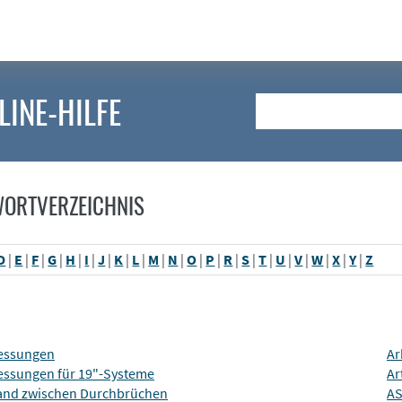
LINE-HILFE
Suche
WORTVERZEICHNIS
D
|
E
|
F
|
G
|
H
|
I
|
J
|
K
|
L
|
M
|
N
|
O
|
P
|
R
|
S
|
T
|
U
|
V
|
W
|
X
|
Y
|
Z
ssungen
Ar
ssungen für 19"-Systeme
Ar
and zwischen Durchbrüchen
AS