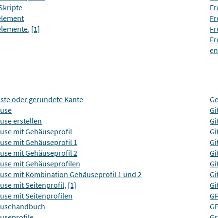
Skripte
Fr
element
Fr
elemente
,
[1]
Fr
Fr
en
sste oder gerundete Kante
Ge
use
Gi
use erstellen
Gi
use mit Gehäuseprofil
Gi
use mit Gehäuseprofil 1
Gi
use mit Gehäuseprofil 2
Gi
use mit Gehäuseprofilen
Gi
use mit Kombination Gehäuseprofil 1 und 2
Gi
se mit Seitenprofil
,
[1]
Gi
use mit Seitenprofilen
G
usehandbuch
G
useprofile
Gr