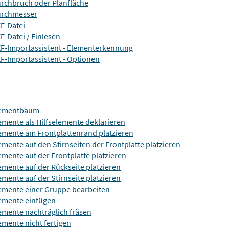
rchbruch oder Planfläche
rchmesser
F-Datei
F-Datei / Einlesen
F-Importassistent - Elementerkennung
F-Importassistent - Optionen
lementbaum
emente als Hilfselemente deklarieren
emente am Frontplattenrand platzieren
emente auf den Stirnseiten der Frontplatte platzieren
emente auf der Frontplatte platzieren
emente auf der Rückseite platzieren
emente auf der Stirnseite platzieren
emente einer Gruppe bearbeiten
emente einfügen
emente nachträglich fräsen
emente nicht fertigen