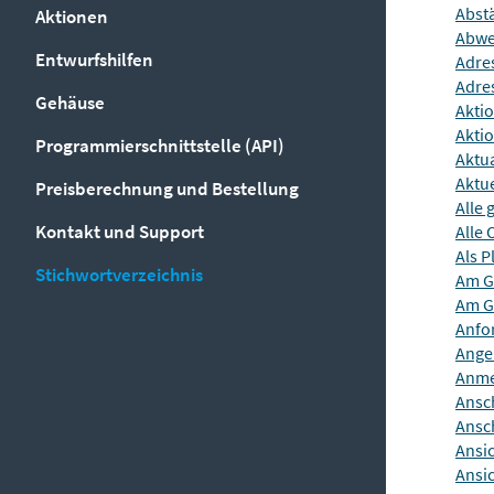
Abst
Aktionen
Abwe
Entwurfshilfen
Adre
Adre
Gehäuse
Akti
Akti
Programmierschnittstelle (API)
Aktua
Aktue
Preisberechnung und Bestellung
Alle 
Kontakt und Support
Alle 
Als P
Stichwortverzeichnis
Am Gi
Am Gi
Anfo
Ange
Anme
Ansch
Ansch
Ansi
Ansi