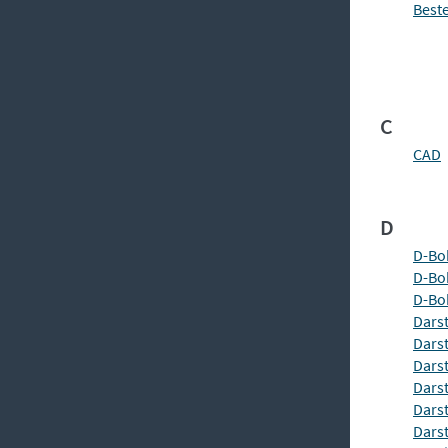
Best
C
CAD
D
D-Bo
D-Bo
D-Bo
Dars
Dars
Dars
Darst
Dars
Darst