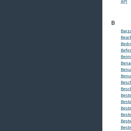
API
B
Barz
Bearb
Bedr
Befe
Beim 
Bena
Benu
Benu
Besc
Besc
Best
Beste
Best
Best
Beste
Best