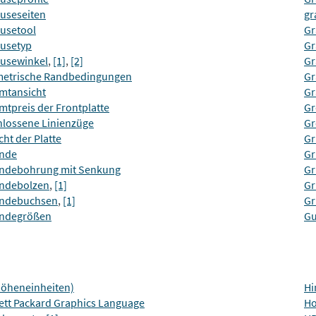
useseiten
gr
usetool
Gr
usetyp
Gr
usewinkel
,
[1]
,
[2]
Gr
etrische Randbedingungen
Gr
mtansicht
Gr
mtpreis der Frontplatte
Gr
hlossene Linienzüge
Gr
ht der Platte
Gr
nde
Gr
ndebohrung mit Senkung
Gr
ndebolzen
,
[1]
Gr
ndebuchsen
,
[1]
Gr
ndegrößen
Gu
Höheneinheiten)
Hi
ett Packard Graphics Language
Ho