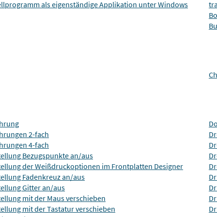
ellprogramm als eigenständige Applikation unter Windows
tr
Bo
Bu
Ch
hrung
D
hrungen 2-fach
Dr
hrungen 4-fach
Dr
tellung Bezugspunkte an/aus
Dr
tellung der Weißdruckoptionen im Frontplatten Designer
Dr
tellung Fadenkreuz an/aus
Dr
ellung Gitter an/aus
Dr
tellung mit der Maus verschieben
Dr
ellung mit der Tastatur verschieben
Dr