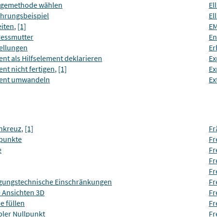
ügemethode wählen
El
ührungsbeispiel
El
eiten
,
[1]
EM
ressmutter
En
tellungen
Er
nt als Hilfselement deklarieren
Ex
nt nicht fertigen
,
[1]
Ex
ent umwandeln
Ex
nkreuz
,
[1]
Fr
punkte
Fr
e
Fr
Fr
Fr
igungstechnische Einschränkungen
Fr
e Ansichten 3D
Fr
e füllen
Fr
bler Nullpunkt
Fr