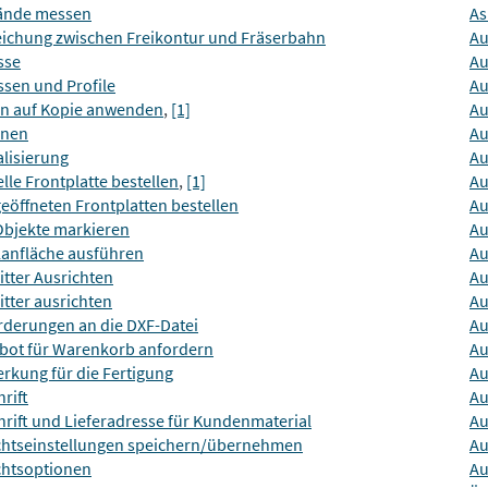
ände messen
As
ichung zwischen Freikontur und Fräserbahn
Au
sse
Au
ssen und Profile
Au
on auf Kopie anwenden
,
[1]
Au
onen
Au
lisierung
Au
lle Frontplatte bestellen
,
[1]
Au
geöffneten Frontplatten bestellen
Au
Objekte markieren
Au
lanfläche ausführen
Au
tter Ausrichten
Au
tter ausrichten
Au
rderungen an die DXF-Datei
Au
bot für Warenkorb anfordern
Au
rkung für die Fertigung
Au
rift
Au
rift und Lieferadresse für Kundenmaterial
Au
chtseinstellungen speichern/übernehmen
Au
chtsoptionen
Au