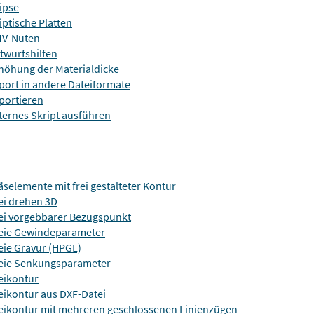
lipse
liptische Platten
V-Nuten
twurfshilfen
höhung der Materialdicke
port in andere Dateiformate
portieren
ternes Skript ausführen
äselemente mit frei gestalteter Kontur
ei drehen 3D
ei vorgebbarer Bezugspunkt
eie Gewindeparameter
eie Gravur (HPGL)
eie Senkungsparameter
eikontur
eikontur aus DXF-Datei
eikontur mit mehreren geschlossenen Linienzügen