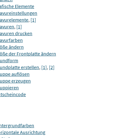
afische Elemente
avureinstellungen
avurelemente
,
[1]
avuren
,
[1]
avuren drucken
avurfarben
öße ändern
öße der Frontplatte ändern
undform
undplatte erstellen
,
[1]
,
[2]
uppe auflösen
uppe erzeugen
uppieren
tscheincode
ntergrundfarben
rizontale Ausrichtung