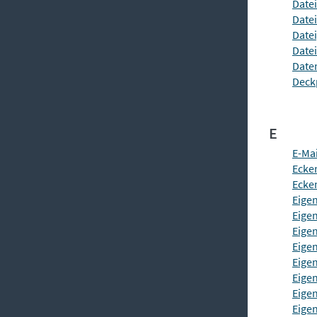
Datei
Date
Date
Datei
Date
Deck
E
E-Mai
Ecke
Ecke
Eige
Eige
Eige
Eigen
Eige
Eige
Eige
Eige