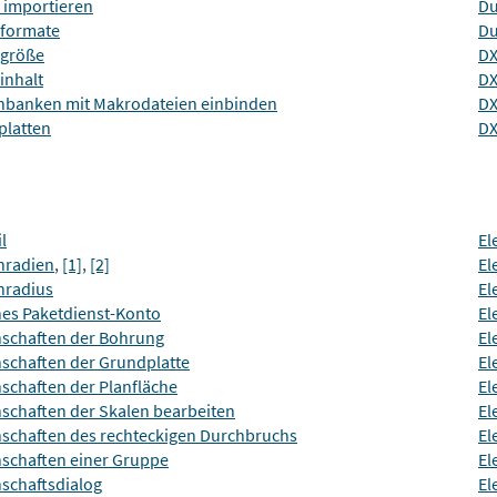
 importieren
Du
iformate
Du
igröße
DX
inhalt
DX
nbanken mit Makrodateien einbinden
DX
platten
DX
l
E
nradien
,
[1]
,
[2]
El
nradius
El
nes Paketdienst-Konto
El
nschaften der Bohrung
El
nschaften der Grundplatte
El
schaften der Planfläche
El
nschaften der Skalen bearbeiten
El
nschaften des rechteckigen Durchbruchs
El
nschaften einer Gruppe
El
nschaftsdialog
El