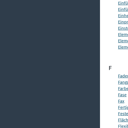
Einf
Einf
Einh
Einp
Eins
Eleme
Eleme
Elem
F
Fade
Fang
Farb
Fase
Fax
Fert
Fest
Fläch
Flexi