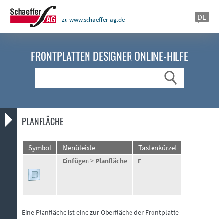
DE
zu www.schaeffer-ag.de
FRONTPLATTEN DESIGNER
ONLINE-HILFE
Suche
PLANFLÄCHE
Symbol
Menüleiste
Tastenkürzel
Einfügen
>
Planfläche
F
Eine Planfläche ist eine zur Oberfläche der Frontplatte