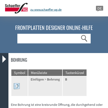
DE
zu www.schaeffer-ag.de
FRONTPLATTEN DESIGNER
ONLINE-HILFE
Suche
BOHRUNG
Symbol
Menüleiste
Tastenkürzel
Einfügen
>
Bohrung
B
Eine Bohrung ist eine kreisrunde Öffnung, die durchgehend oder