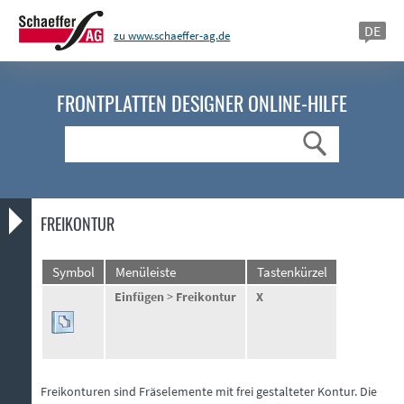
DE
zu www.schaeffer-ag.de
FRONTPLATTEN DESIGNER
ONLINE-HILFE
Suche
FREIKONTUR
Symbol
Menüleiste
Tastenkürzel
Einfügen
>
Freikontur
X
Freikonturen sind Fräselemente mit frei gestalteter Kontur. Die