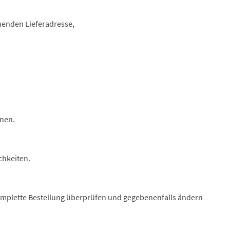
henden Lieferadresse,
nnen.
chkeiten.
 komplette Bestellung überprüfen und gegebenenfalls ändern