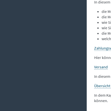
In diesem
die M
die M
wie S
wie S
die M
welch
Zahlungs
Hier könn
Versand
In diesem
Übersicht
In dem Ka
können.