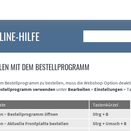
LINE-HILFE
Suche
LEN MIT DEM BESTELLPROGRAMM
m Bestellprogramm zu bestellen, muss die Webshop-Option deaktivi
Bestellprogramm verwenden
unter
Bearbeiten
>
Einstellungen
> T
ste
Tastenkürzel
en
>
Bestellprogramm öffnen
Strg + B
en
>
Aktuelle Frontplatte bestellen
Strg + Umsch + B