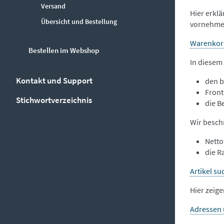
Versand
Hier erklä
Übersicht und Bestellung
vornehme
Warenkor
Bestellen im Webshop
In diesem
Kontakt und Support
den 
Front
Stichwortverzeichnis
die B
Wir besch
Nett
die Ra
Artikel s
Hier zeig
Adressen 