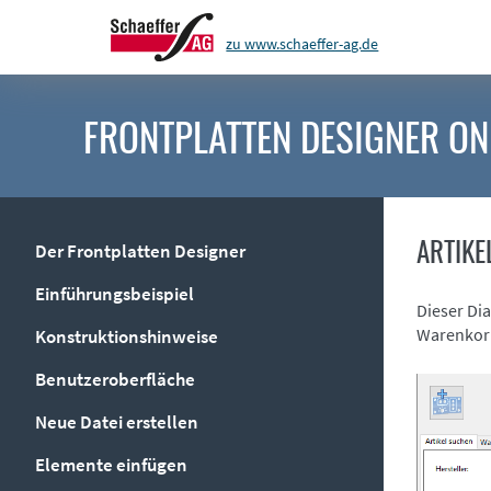
zu www.schaeffer-ag.de
FRONTPLATTEN DESIGNER
ON
ARTIKE
Der Frontplatten Designer
Einführungsbeispiel
Dieser Di
Warenkorb
Konstruktionshinweise
Benutzeroberfläche
Neue Datei erstellen
Elemente einfügen